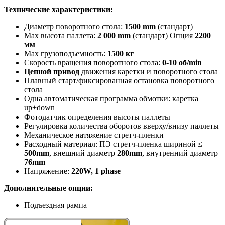
Технические характеристики:
Диаметр поворотного стола:
1500 mm
(стандарт)
Max высота паллета:
2 000 mm
(стандарт) Опция
2200
мм
Max грузоподъемность:
1500 кг
Скорость вращения поворотного стола:
0-10 об/min
Цепной привод
движения каретки и поворотного стола
Плавный старт/фиксированная остановка поворотного
стола
Одна автоматическая программа обмотки: каретка
up+down
Фотодатчик определения высоты паллеты
Регулировка количества оборотов вверху/внизу паллеты
Механическое натяжение стретч-пленки
Расходный материал: ПЭ стретч-пленка шириной ≤
500mm
, внешний диаметр
280mm
, внутренний диаметр
76mm
Напряжение:
220W, 1 phase
Дополнительные опции:
Подъездная рампа