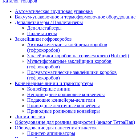
Каталог товаров
Автоматическая групповая упаковка
Вакуум-упаковочное и термоформовочное оборудование
Депаллетайзеры / Паллетайзеры
Депаллетайзеры
Паллетайзеры
Заклейщики гофрокоробов
Автоматические заклейщики коробов
(гофрокоробов)
Заклейщики коробов на горячем клею (Hot melt)
Мультиформатные заклейщики коробов
(гофрокоробов)
Полуавтоматические заклейщики коробов
(гофрокоробов)
Конвейерные линии и транспортеры
Конвейерные линии
Неприводные роликовые конвейеры
Подающие конвейеры-делители
Приводные ленточные конвейеры
Приводные роликовые конвейеры
Линии розлив
Оборудование для розлива жидкостей (аналог ТетраПак)
Оборудование для нанесения этикеток
Принтер-аппликаторы