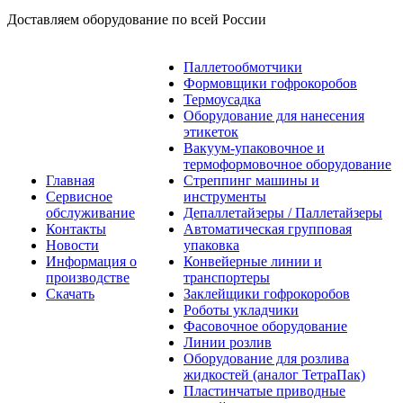
Доставляем оборудование по всей России
Паллетообмотчики
Формовщики гофрокоробов
Термоусадка
Оборудование для нанесения
этикеток
Вакуум-упаковочное и
термоформовочное оборудование
Главная
Стреппинг машины и
Сервисное
инструменты
обслуживание
Депаллетайзеры / Паллетайзеры
Контакты
Автоматическая групповая
Новости
упаковка
Информация о
Конвейерные линии и
производстве
транспортеры
Скачать
Заклейщики гофрокоробов
Роботы укладчики
Фасовочное оборудование
Линии розлив
Оборудование для розлива
жидкостей (аналог ТетраПак)
Пластинчатые приводные