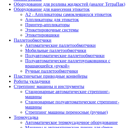
Оборудование для розлива жидкостей (аналог ТетраПак)
Оборудование для нанесения этикеток
А2 - Аппликаторы самоклеящихся этикеток
Аппликаторы для этикеток
Принтер-аппликаторы
Этикетировочные системы
Этикетировщики
Паллетообмотчики
Автоматические паллетообмотчики
Мобильные паллетообмотчики
Полуавтоматические паллетообмотчики
Полуавтоматические паллетоупаковщики с
вращающейся «рукой»
Ручные паллетообмотчики
Пластинчатые приводные конвейеры
Роботы укладчики
Стреппинг машины и инструменты
Стационарные автоматические стреппинг-
машины
Стационарные полуавтоматические стреппинг-
машины
Стреппинг машины переносные (ручные)
Термоусадка
Автоматическое термоусадочное оборудование
Машины и автоматические линии для sleeve