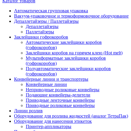
Каталог товаров
Автоматическая групповая упаковка
Вакуум-упаковочное и термоформовочное оборудование
Депаллетайзеры / Паллетайзеры
Депаллетайзеры
Паллетайзеры
Заклейщики гофрокоробов
Автоматические заклейщики коробов
(гофрокоробов)
Заклейщики коробов на горячем клею (Hot melt)
Мультиформатные заклейщики коробов
(гофрокоробов)
Полуавтоматические заклейщики коробов
(гофрокоробов)
Конвейерные линии и транспортеры
Конвейерные линии
Неприводные роликовые конвейеры
Подающие конвейеры-делители
Приводные ленточные конвейеры
Приводные роликовые конвейеры
Линии розлив
Оборудование для розлива жидкостей (аналог ТетраПак)
Оборудование для нанесения этикеток
Принтер-аппликаторы