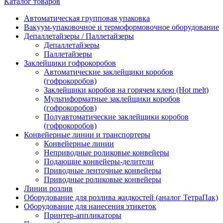
Каталог товаров
Автоматическая групповая упаковка
Вакуум-упаковочное и термоформовочное оборудование
Депаллетайзеры / Паллетайзеры
Депаллетайзеры
Паллетайзеры
Заклейщики гофрокоробов
Автоматические заклейщики коробов
(гофрокоробов)
Заклейщики коробов на горячем клею (Hot melt)
Мультиформатные заклейщики коробов
(гофрокоробов)
Полуавтоматические заклейщики коробов
(гофрокоробов)
Конвейерные линии и транспортеры
Конвейерные линии
Неприводные роликовые конвейеры
Подающие конвейеры-делители
Приводные ленточные конвейеры
Приводные роликовые конвейеры
Линии розлив
Оборудование для розлива жидкостей (аналог ТетраПак)
Оборудование для нанесения этикеток
Принтер-аппликаторы