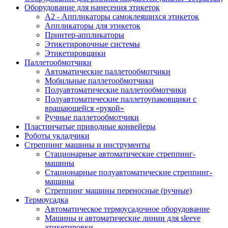
Оборудование для нанесения этикеток
А2 - Аппликаторы самоклеящихся этикеток
Аппликаторы для этикеток
Принтер-аппликаторы
Этикетировочные системы
Этикетировщики
Паллетообмотчики
Автоматические паллетообмотчики
Мобильные паллетообмотчики
Полуавтоматические паллетообмотчики
Полуавтоматические паллетоупаковщики с
вращающейся «рукой»
Ручные паллетообмотчики
Пластинчатые приводные конвейеры
Роботы укладчики
Стреппинг машины и инструменты
Стационарные автоматические стреппинг-
машины
Стационарные полуавтоматические стреппинг-
машины
Стреппинг машины переносные (ручные)
Термоусадка
Автоматическое термоусадочное оборудование
Машины и автоматические линии для sleeve
этикетировки