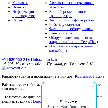
Контакты
Автоматическая групповая
Новости
упаковка
Информация о
Конвейерные линии и
производстве
транспортеры
Скачать
Заклейщики гофрокоробов
Роботы укладчики
Фасовочное оборудование
Линии розлив
Оборудование для розлива
жидкостей (аналог ТетраПак)
Пластинчатые приводные
конвейеры
+7 (499) 750-24-64
info@hipack.ru
141205, Московская обл., г. Пушкино, ул. Учинская, д.18
Разработка сайта и продвижение в поиске -
Компания Бихайв
Работая с этим сайтом, вы даёте согласие на использование
файлов cookie.
Это неоходимо для нормального функционирования сайта и
Менеджер
анализа трафика.
Подробнее.
Здравствуйте! Готов помочь