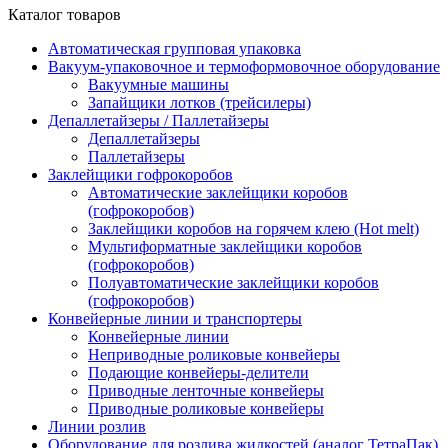
Каталог товаров
Автоматическая групповая упаковка
Вакуум-упаковочное и термоформовочное оборудование
Вакуумные машины
Запайщики лотков (трейсилеры)
Депаллетайзеры / Паллетайзеры
Депаллетайзеры
Паллетайзеры
Заклейщики гофрокоробов
Автоматические заклейщики коробов
(гофрокоробов)
Заклейщики коробов на горячем клею (Hot melt)
Мультиформатные заклейщики коробов
(гофрокоробов)
Полуавтоматические заклейщики коробов
(гофрокоробов)
Конвейерные линии и транспортеры
Конвейерные линии
Неприводные роликовые конвейеры
Подающие конвейеры-делители
Приводные ленточные конвейеры
Приводные роликовые конвейеры
Линии розлив
Оборудование для розлива жидкостей (аналог ТетраПак)