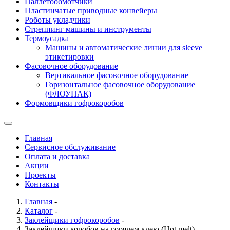
Паллетообмотчики
Пластинчатые приводные конвейеры
Роботы укладчики
Стреппинг машины и инструменты
Термоусадка
Машины и автоматические линии для sleeve
этикетировки
Фасовочное оборудование
Вертикальное фасовочное оборудование
Горизонтальное фасовочное оборудование
(ФЛОУПАК)
Формовщики гофрокоробов
Главная
Сервисное обслуживание
Оплата и доставка
Акции
Проекты
Контакты
Главная
-
Каталог
-
Заклейщики гофрокоробов
-
Заклейщики коробов на горячем клею (Hot melt)