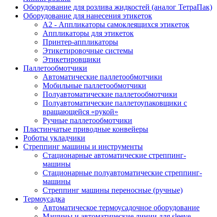
Оборудование для розлива жидкостей (аналог ТетраПак)
Оборудование для нанесения этикеток
А2 - Аппликаторы самоклеящихся этикеток
Аппликаторы для этикеток
Принтер-аппликаторы
Этикетировочные системы
Этикетировщики
Паллетообмотчики
Автоматические паллетообмотчики
Мобильные паллетообмотчики
Полуавтоматические паллетообмотчики
Полуавтоматические паллетоупаковщики с
вращающейся «рукой»
Ручные паллетообмотчики
Пластинчатые приводные конвейеры
Роботы укладчики
Стреппинг машины и инструменты
Стационарные автоматические стреппинг-
машины
Стационарные полуавтоматические стреппинг-
машины
Стреппинг машины переносные (ручные)
Термоусадка
Автоматическое термоусадочное оборудование
Машины и автоматические линии для sleeve