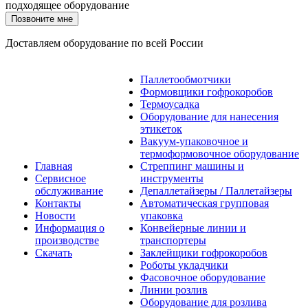
подходящее оборудование
Позвоните мне
Доставляем оборудование по всей России
Паллетообмотчики
Формовщики гофрокоробов
Термоусадка
Оборудование для нанесения
этикеток
Вакуум-упаковочное и
термоформовочное оборудование
Главная
Стреппинг машины и
Сервисное
инструменты
обслуживание
Депаллетайзеры / Паллетайзеры
Контакты
Автоматическая групповая
Новости
упаковка
Информация о
Конвейерные линии и
производстве
транспортеры
Скачать
Заклейщики гофрокоробов
Роботы укладчики
Фасовочное оборудование
Линии розлив
Оборудование для розлива