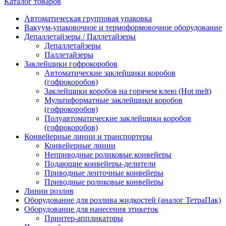
Каталог товаров
Автоматическая групповая упаковка
Вакуум-упаковочное и термоформовочное оборудование
Депаллетайзеры / Паллетайзеры
Депаллетайзеры
Паллетайзеры
Заклейщики гофрокоробов
Автоматические заклейщики коробов
(гофрокоробов)
Заклейщики коробов на горячем клею (Hot melt)
Мультиформатные заклейщики коробов
(гофрокоробов)
Полуавтоматические заклейщики коробов
(гофрокоробов)
Конвейерные линии и транспортеры
Конвейерные линии
Неприводные роликовые конвейеры
Подающие конвейеры-делители
Приводные ленточные конвейеры
Приводные роликовые конвейеры
Линии розлив
Оборудование для розлива жидкостей (аналог ТетраПак)
Оборудование для нанесения этикеток
Принтер-аппликаторы