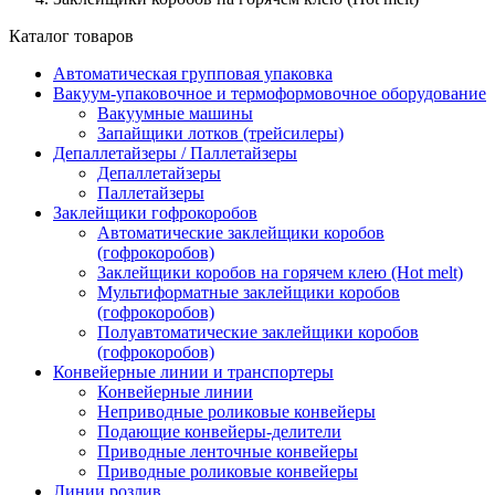
Каталог товаров
Автоматическая групповая упаковка
Вакуум-упаковочное и термоформовочное оборудование
Вакуумные машины
Запайщики лотков (трейсилеры)
Депаллетайзеры / Паллетайзеры
Депаллетайзеры
Паллетайзеры
Заклейщики гофрокоробов
Автоматические заклейщики коробов
(гофрокоробов)
Заклейщики коробов на горячем клею (Hot melt)
Мультиформатные заклейщики коробов
(гофрокоробов)
Полуавтоматические заклейщики коробов
(гофрокоробов)
Конвейерные линии и транспортеры
Конвейерные линии
Неприводные роликовые конвейеры
Подающие конвейеры-делители
Приводные ленточные конвейеры
Приводные роликовые конвейеры
Линии розлив