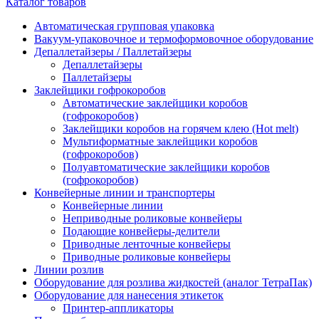
Каталог товаров
Автоматическая групповая упаковка
Вакуум-упаковочное и термоформовочное оборудование
Депаллетайзеры / Паллетайзеры
Депаллетайзеры
Паллетайзеры
Заклейщики гофрокоробов
Автоматические заклейщики коробов
(гофрокоробов)
Заклейщики коробов на горячем клею (Hot melt)
Мультиформатные заклейщики коробов
(гофрокоробов)
Полуавтоматические заклейщики коробов
(гофрокоробов)
Конвейерные линии и транспортеры
Конвейерные линии
Неприводные роликовые конвейеры
Подающие конвейеры-делители
Приводные ленточные конвейеры
Приводные роликовые конвейеры
Линии розлив
Оборудование для розлива жидкостей (аналог ТетраПак)
Оборудование для нанесения этикеток
Принтер-аппликаторы