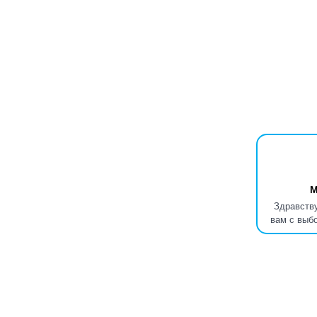
М
Здравству
вам с выб