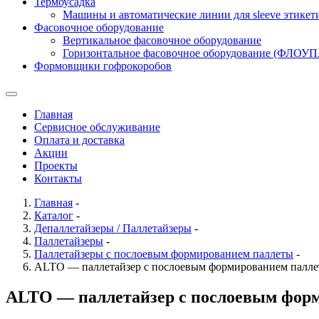
Термоусадка
Машины и автоматические линии для sleeve этикет
Фасовочное оборудование
Вертикальное фасовочное оборудование
Горизонтальное фасовочное оборудование (ФЛОУ
Формовщики гофрокоробов
Главная
Сервисное обслуживание
Оплата и доставка
Акции
Проекты
Контакты
Главная
-
Каталог
-
Депаллетайзеры / Паллетайзеры
-
Паллетайзеры
-
Паллетайзеры с послоевым формированием паллеты
-
ALTO — паллетайзер с послоевым формированием палл
ALTO — паллетайзер с послоевым фор