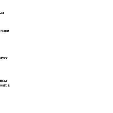
ими
рядов
ихся
вода
боях в