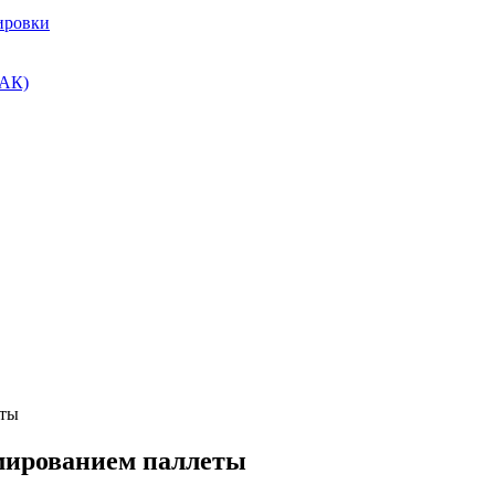
ировки
ПАК)
еты
мированием паллеты