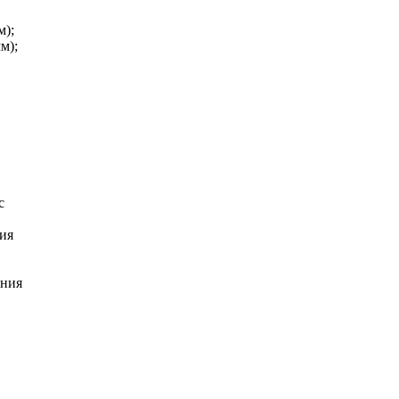
м);
м);
с
ния
ения