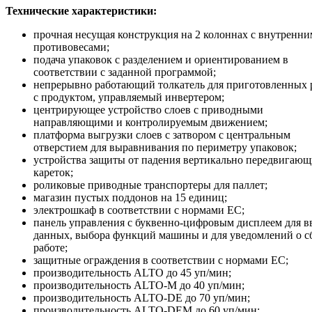
Технические характеристики:
прочная несущая конструкция на 2 колоннах с внутренн
противовесами;
подача упаковок с разделением и ориентированием в
соответствии с заданной программой;
непрерывно работающий толкатель для приготовленных 
с продуктом, управляемый инвертером;
центрирующее устройство слоев с приводными
направляющими и контролируемым движением;
платформа выгрузки слоев с затвором с центральным
отверстием для выравнивания по периметру упаковок;
устройства защиты от падения вертикально передвигающ
кареток;
роликовые приводные транспортеры для паллет;
магазин пустых поддонов на 15 единиц;
электрошкаф в соответствии с нормами ЕС;
панель управления с буквенно-цифровым дисплеем для в
данных, выбора функций машины и для уведомлений о с
работе;
защитные ограждения в соответствии с нормами ЕС;
производительность ALTO до 45 уп/мин;
производительность ALTO-M до 40 уп/мин;
производительность ALTO-DE до 70 уп/мин;
производительность ALTO-DEM до 60 уп/мин;