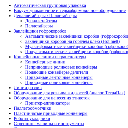
Автоматическая групповая упаковка
Вакуум-упаковочное и термоформовочное оборудование
Депаллетайзеры / Паллетайзеры
Депаллетайзеры
Паллетайзеры
Заклейщики гофрокоробов
Автоматические заклейщики коробов (гофрокоробо
Заклейщики коробов на горячем клею (Hot melt)
Мультиформатные заклейщики коробов (гофрокоро
Полуавтоматические заклейщики коробов (гофроко
Конвейерные линии и транспортеры
Конвейерные линии
Неприводные роликовые конвейеры
Подающие конвейеры-делители
Приводные ленточные конвейеры
Приводные роликовые конвейеры
Линии розлив
Оборудование для розлива жидкостей (аналог ТетраПак)
Оборудование для нанесения этикеток
Принтер-аппликаторы
Паллетообмотчики
Пластинчатые приводные конвейеры
Роботы укладчики
Стреппинг машины и инструменты