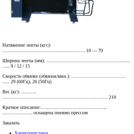
Натяжение ленты (кгс):
……………………………………………. 10 — 70
Ширина ленты (мм): ……………………………………………..
….. 9 / 12 / 15
Скорость обвязке (обвязок/мин.): …………………………….
….. 29 (60Гц), 26 (50Гц)
Вес (кг): ……….
………………………………………………………… 210
Краткое описание: …………………………………..
………………. оснащена пневмо прессом
Заказать
Характеристики