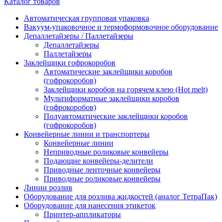
Каталог товаров
Автоматическая групповая упаковка
Вакуум-упаковочное и термоформовочное оборудование
Депаллетайзеры / Паллетайзеры
Депаллетайзеры
Паллетайзеры
Заклейщики гофрокоробов
Автоматические заклейщики коробов
(гофрокоробов)
Заклейщики коробов на горячем клею (Hot melt)
Мультиформатные заклейщики коробов
(гофрокоробов)
Полуавтоматические заклейщики коробов
(гофрокоробов)
Конвейерные линии и транспортеры
Конвейерные линии
Неприводные роликовые конвейеры
Подающие конвейеры-делители
Приводные ленточные конвейеры
Приводные роликовые конвейеры
Линии розлив
Оборудование для розлива жидкостей (аналог ТетраПак)
Оборудование для нанесения этикеток
Принтер-аппликаторы