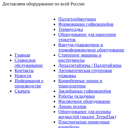
Доставляем оборудование по всей России
Паллетообмотчики
Формовщики гофрокоробов
Термоусадка
Оборудование для нанесения
этикеток
Вакуум-упаковочное и
термоформовочное оборудование
Главная
Стреппинг машины и
Сервисное
инструменты
обслуживание
Депаллетайзеры / Паллетайзеры
Контакты
Автоматическая групповая
Новости
упаковка
Информация о
Конвейерные линии и
производстве
транспортеры
Скачать
Заклейщики гофрокоробов
Роботы укладчики
Фасовочное оборудование
Линии розлив
Оборудование для розлива
жидкостей (аналог ТетраПак)
Пластинчатые приводные
конвейеры