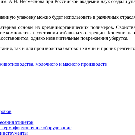
им. А.Н. Несмеянова при Российской академии наук создали у
данную упаковку можно будет использовать в различных отрасля
 материал основы из кремнийорганических полимеров. Свойств
ие компоненты в состоянии избавиться от трещин. Конечно, на ф
восстановится, однако незначительные повреждения уберутся.
ания, так и для производства бытовой химии и прочих реагенто
животноводства, молочного и мясного производств
робов
есения этикеток
и термоформовочное оборудование
 инструменты