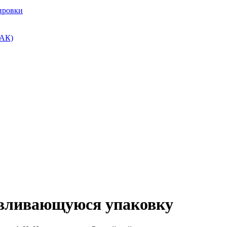
ировки
ПАК)
авливающуюся упаковку