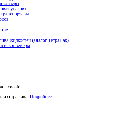
летайзеры
овая упаковка
 транспортеры
обов
ание
лива жидкостей (аналог ТетраПак)
ные конвейеры
лов cookie.
ализа трафика.
Подробнее.