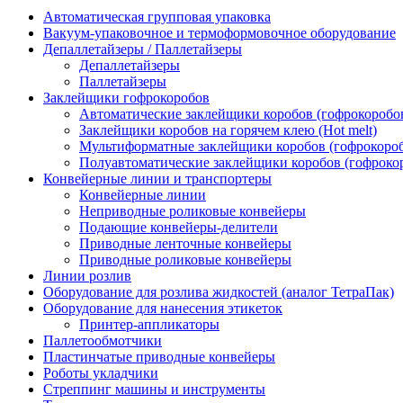
Автоматическая групповая упаковка
Вакуум-упаковочное и термоформовочное оборудование
Депаллетайзеры / Паллетайзеры
Депаллетайзеры
Паллетайзеры
Заклейщики гофрокоробов
Автоматические заклейщики коробов (гофрокоробо
Заклейщики коробов на горячем клею (Hot melt)
Мультиформатные заклейщики коробов (гофрокоро
Полуавтоматические заклейщики коробов (гофроко
Конвейерные линии и транспортеры
Конвейерные линии
Неприводные роликовые конвейеры
Подающие конвейеры-делители
Приводные ленточные конвейеры
Приводные роликовые конвейеры
Линии розлив
Оборудование для розлива жидкостей (аналог ТетраПак)
Оборудование для нанесения этикеток
Принтер-аппликаторы
Паллетообмотчики
Пластинчатые приводные конвейеры
Роботы укладчики
Стреппинг машины и инструменты