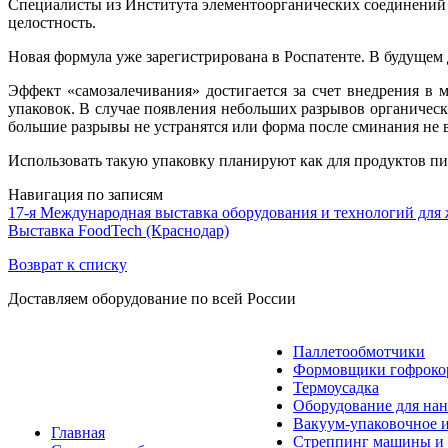
Специалисты из Института элементоорганических соединений 
целостность.
Новая формула уже зарегистрирована в Роспатенте. В будущем 
Эффект «самозалечивания» достигается за счет внедрения в
упаковок. В случае появления небольших разрывов органическ
большие разрывы не устранятся или форма после сминания не 
Использовать такую упаковку планируют как для продуктов пит
Навигация по записям
17-я Международная выставка оборудования и технологий для 
Выставка FoodTech (Краснодар)
Возврат к списку
Доставляем оборудование по всей России
Паллетообмотчики
Формовщики гофроко
Термоусадка
Оборудование для нан
Вакуум-упаковочное 
Главная
Стреппинг машины и