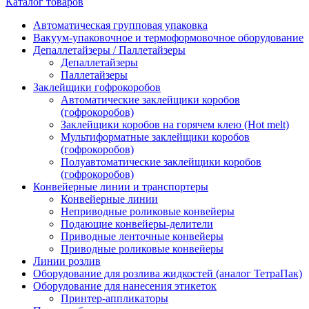
Каталог товаров
Автоматическая групповая упаковка
Вакуум-упаковочное и термоформовочное оборудование
Депаллетайзеры / Паллетайзеры
Депаллетайзеры
Паллетайзеры
Заклейщики гофрокоробов
Автоматические заклейщики коробов
(гофрокоробов)
Заклейщики коробов на горячем клею (Hot melt)
Мультиформатные заклейщики коробов
(гофрокоробов)
Полуавтоматические заклейщики коробов
(гофрокоробов)
Конвейерные линии и транспортеры
Конвейерные линии
Неприводные роликовые конвейеры
Подающие конвейеры-делители
Приводные ленточные конвейеры
Приводные роликовые конвейеры
Линии розлив
Оборудование для розлива жидкостей (аналог ТетраПак)
Оборудование для нанесения этикеток
Принтер-аппликаторы