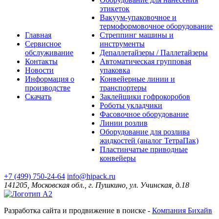
этикеток
Вакуум-упаковочное и
термоформовочное оборудование
Главная
Стреппинг машины и
Сервисное
инструменты
обслуживание
Депаллетайзеры / Паллетайзеры
Контакты
Автоматическая групповая
Новости
упаковка
Информация о
Конвейерные линии и
производстве
транспортеры
Скачать
Заклейщики гофрокоробов
Роботы укладчики
Фасовочное оборудование
Линии розлив
Оборудование для розлива
жидкостей (аналог ТетраПак)
Пластинчатые приводные
конвейеры
+7 (499) 750-24-64
info@hipack.ru
141205, Московская обл., г. Пушкино, ул. Учинская, д.18
Разработка сайта и продвижение в поиске -
Компания Бихайв