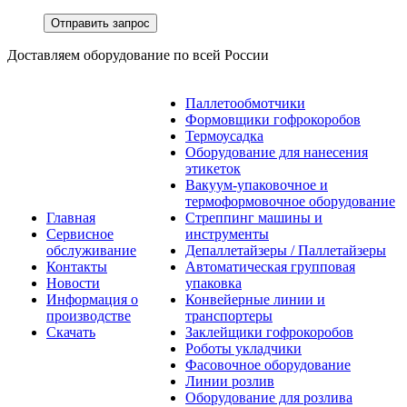
Отправить запрос
Доставляем оборудование по всей России
Паллетообмотчики
Формовщики гофрокоробов
Термоусадка
Оборудование для нанесения
этикеток
Вакуум-упаковочное и
термоформовочное оборудование
Главная
Стреппинг машины и
Сервисное
инструменты
обслуживание
Депаллетайзеры / Паллетайзеры
Контакты
Автоматическая групповая
Новости
упаковка
Информация о
Конвейерные линии и
производстве
транспортеры
Скачать
Заклейщики гофрокоробов
Роботы укладчики
Фасовочное оборудование
Линии розлив
Оборудование для розлива