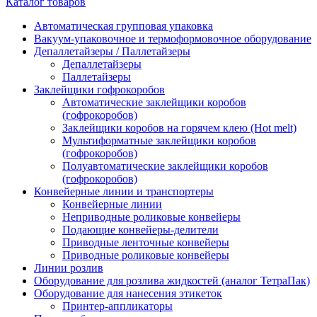
Каталог товаров
Автоматическая групповая упаковка
Вакуум-упаковочное и термоформовочное оборудование
Депаллетайзеры / Паллетайзеры
Депаллетайзеры
Паллетайзеры
Заклейщики гофрокоробов
Автоматические заклейщики коробов
(гофрокоробов)
Заклейщики коробов на горячем клею (Hot melt)
Мультиформатные заклейщики коробов
(гофрокоробов)
Полуавтоматические заклейщики коробов
(гофрокоробов)
Конвейерные линии и транспортеры
Конвейерные линии
Неприводные роликовые конвейеры
Подающие конвейеры-делители
Приводные ленточные конвейеры
Приводные роликовые конвейеры
Линии розлив
Оборудование для розлива жидкостей (аналог ТетраПак)
Оборудование для нанесения этикеток
Принтер-аппликаторы