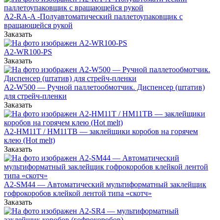
A2-RA-A -Полуавтоматический паллетоупаковщик с
вращающейся рукой
Заказать
A2-WR100-PS
Заказать
А2-W500 — Ручной паллетообмотчик. Диспенсер (штатив)
для стрейч-пленки
Заказать
A2-HM11T / HM11TB — заклейщики коробов на горячем
клею (Hot melt)
Заказать
А2-SM44 — Автоматический мультиформатный заклейщик
гофрокоробов клейкой лентой типа «скотч»
Заказать