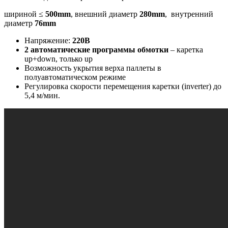
шириной ≤
500
mm
, внешний диаметр
280
mm
, внутренний
диаметр
76
mm
Напряжение:
220
В
2 автоматические программы обмотки
– каретка
up+down, только up
Возможность укрытия верха паллеты в
полуавтоматическом режиме
Регулировка скорости перемещения каретки (inverter) до
5,4 м/мин.