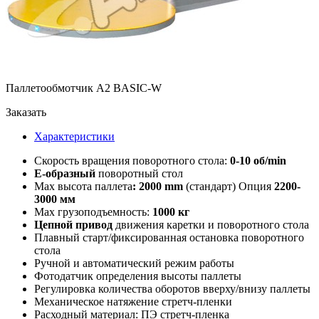
Паллетообмотчик A2 BASIC-W
Заказать
Характеристики
Скорость вращения поворотного стола:
0-10 об/
min
Е-образный
поворотный стол
Max высота паллета
: 2000 mm
(стандарт) Опция
2200-
3000 мм
Max грузоподъемность:
1000 кг
Цепной привод
движения каретки и поворотного стола
Плавный старт/фиксированная остановка поворотного
стола
Ручной и автоматический режим работы
Фотодатчик определения высоты паллеты
Регулировка количества оборотов вверху/внизу паллеты
Механическое натяжение стретч-пленки
Расходный материал: ПЭ стретч-пленка