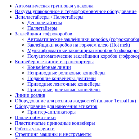
Автоматическая групповая упаковка
Вакуум-упаковочное и термоформовочное оборудование
Депаллетайзеры / Паллетайзеры
Депаллетайзеры
Паллетайзеры
Заклейщики гофрокоробов
Автоматические заклейщики коробов (гофрокоробо
Заклейщики коробов на горячем клею (Hot melt)
Мультиформатные заклейщики коробов (гофрокоро
Полуавтоматические заклейщики коробов (гофроко
Конвейерные линии и транспортеры
Конвейерные линии
Неприводные роликовые конвейеры
Подающие конвейеры-делители
Приводные ленточные конвейеры
Приводные роликовые конвейеры
Линии розлив
Оборудование для розлива жидкостей (аналог ТетраПак)
Оборудование для нанесения этикеток
Принтер-аппликаторы
Паллетообмотчики
Пластинчатые приводные конвейеры
Роботы укладчики
Стреппинг машины и инструменты