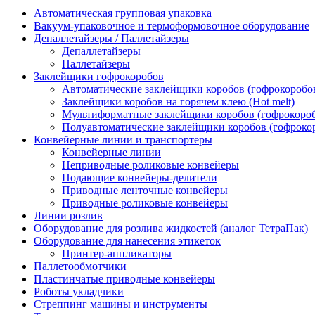
Автоматическая групповая упаковка
Вакуум-упаковочное и термоформовочное оборудование
Депаллетайзеры / Паллетайзеры
Депаллетайзеры
Паллетайзеры
Заклейщики гофрокоробов
Автоматические заклейщики коробов (гофрокоробо
Заклейщики коробов на горячем клею (Hot melt)
Мультиформатные заклейщики коробов (гофрокоро
Полуавтоматические заклейщики коробов (гофроко
Конвейерные линии и транспортеры
Конвейерные линии
Неприводные роликовые конвейеры
Подающие конвейеры-делители
Приводные ленточные конвейеры
Приводные роликовые конвейеры
Линии розлив
Оборудование для розлива жидкостей (аналог ТетраПак)
Оборудование для нанесения этикеток
Принтер-аппликаторы
Паллетообмотчики
Пластинчатые приводные конвейеры
Роботы укладчики
Стреппинг машины и инструменты