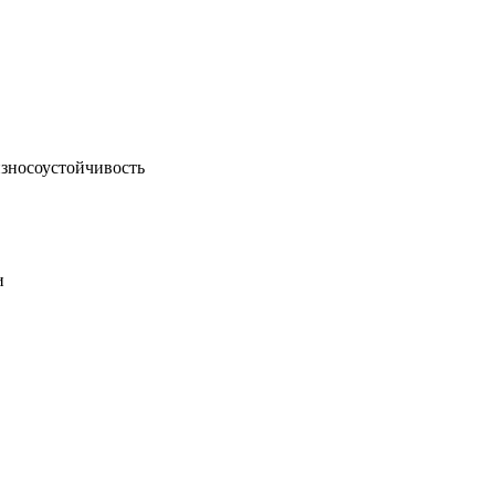
зносоустойчивость
и