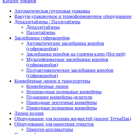
Каталог товаров
Автоматическая групповая упаковка
Вакуум-упаковочное и термоформовочное оборудование
Депаллетайзеры / Паллетайзеры
Депаллетайзеры
Паллетайзеры
Заклейщики гофрокоробов
Автоматические заклейщики коробов
(гофрокоробов)
Заклейщики коробов на горячем клею (Hot melt)
Мультиформатные заклейщики коробов
(гофрокоробов)
Полуавтоматические заклейщики коробов
(гофрокоробов)
Конвейерные линии и транспортеры
Конвейерные линии
Неприводные роликовые конвейеры
Подающие конвейеры-делители
Приводные ленточные конвейеры
Приводные роликовые конвейеры
Линии розлив
Оборудование для розлива жидкостей (аналог ТетраПак)
Оборудование для нанесения этикеток
Принтер-аппликаторы