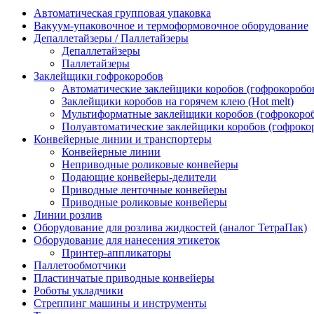
Автоматическая групповая упаковка
Вакуум-упаковочное и термоформовочное оборудование
Депаллетайзеры / Паллетайзеры
Депаллетайзеры
Паллетайзеры
Заклейщики гофрокоробов
Автоматические заклейщики коробов (гофрокоробо
Заклейщики коробов на горячем клею (Hot melt)
Мультиформатные заклейщики коробов (гофрокоро
Полуавтоматические заклейщики коробов (гофроко
Конвейерные линии и транспортеры
Конвейерные линии
Неприводные роликовые конвейеры
Подающие конвейеры-делители
Приводные ленточные конвейеры
Приводные роликовые конвейеры
Линии розлив
Оборудование для розлива жидкостей (аналог ТетраПак)
Оборудование для нанесения этикеток
Принтер-аппликаторы
Паллетообмотчики
Пластинчатые приводные конвейеры
Роботы укладчики
Стреппинг машины и инструменты