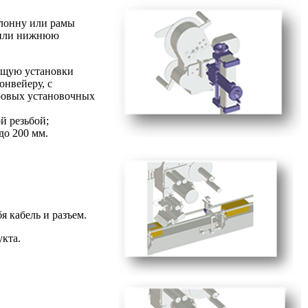
олонну или рамы
 или нижнюю
ющую установки
нвейеру, с
ровых установочных
й резьбой;
до 200 мм.
 кабель и разъем.
укта.