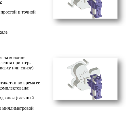
:
 простой и точной
але.
я на колонне
ления принтер-
верху или снизу)
тикетки во время ее
комплектована:
од ключ (гаечный
по миллиметровой