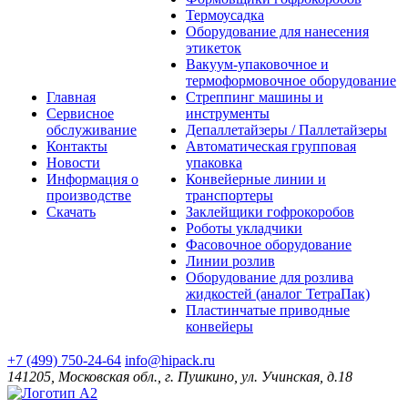
Термоусадка
Оборудование для нанесения
этикеток
Вакуум-упаковочное и
термоформовочное оборудование
Главная
Стреппинг машины и
Сервисное
инструменты
обслуживание
Депаллетайзеры / Паллетайзеры
Контакты
Автоматическая групповая
Новости
упаковка
Информация о
Конвейерные линии и
производстве
транспортеры
Скачать
Заклейщики гофрокоробов
Роботы укладчики
Фасовочное оборудование
Линии розлив
Оборудование для розлива
жидкостей (аналог ТетраПак)
Пластинчатые приводные
конвейеры
+7 (499) 750-24-64
info@hipack.ru
141205, Московская обл., г. Пушкино, ул. Учинская, д.18