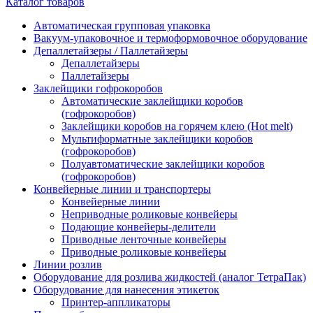
Каталог товаров
Автоматическая групповая упаковка
Вакуум-упаковочное и термоформовочное оборудование
Депаллетайзеры / Паллетайзеры
Депаллетайзеры
Паллетайзеры
Заклейщики гофрокоробов
Автоматические заклейщики коробов
(гофрокоробов)
Заклейщики коробов на горячем клею (Hot melt)
Мультиформатные заклейщики коробов
(гофрокоробов)
Полуавтоматические заклейщики коробов
(гофрокоробов)
Конвейерные линии и транспортеры
Конвейерные линии
Неприводные роликовые конвейеры
Подающие конвейеры-делители
Приводные ленточные конвейеры
Приводные роликовые конвейеры
Линии розлив
Оборудование для розлива жидкостей (аналог ТетраПак)
Оборудование для нанесения этикеток
Принтер-аппликаторы