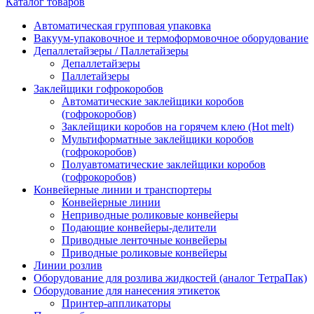
Каталог товаров
Автоматическая групповая упаковка
Вакуум-упаковочное и термоформовочное оборудование
Депаллетайзеры / Паллетайзеры
Депаллетайзеры
Паллетайзеры
Заклейщики гофрокоробов
Автоматические заклейщики коробов
(гофрокоробов)
Заклейщики коробов на горячем клею (Hot melt)
Мультиформатные заклейщики коробов
(гофрокоробов)
Полуавтоматические заклейщики коробов
(гофрокоробов)
Конвейерные линии и транспортеры
Конвейерные линии
Неприводные роликовые конвейеры
Подающие конвейеры-делители
Приводные ленточные конвейеры
Приводные роликовые конвейеры
Линии розлив
Оборудование для розлива жидкостей (аналог ТетраПак)
Оборудование для нанесения этикеток
Принтер-аппликаторы