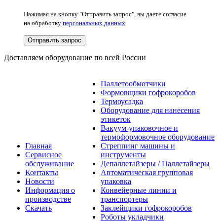
Нажимая на кнопку "Отправить запрос", вы даете согласие
на обработку
персональных данных
Отправить запрос
Доставляем оборудование по всей России
Паллетообмотчики
Формовщики гофрокоробов
Термоусадка
Оборудование для нанесения
этикеток
Вакуум-упаковочное и
термоформовочное оборудование
Главная
Стреппинг машины и
Сервисное
инструменты
обслуживание
Депаллетайзеры / Паллетайзеры
Контакты
Автоматическая групповая
Новости
упаковка
Информация о
Конвейерные линии и
производстве
транспортеры
Скачать
Заклейщики гофрокоробов
Роботы укладчики