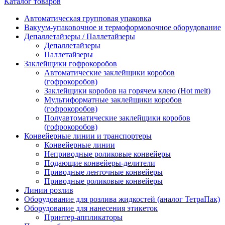
Каталог товаров
Автоматическая групповая упаковка
Вакуум-упаковочное и термоформовочное оборудование
Депаллетайзеры / Паллетайзеры
Депаллетайзеры
Паллетайзеры
Заклейщики гофрокоробов
Автоматические заклейщики коробов
(гофрокоробов)
Заклейщики коробов на горячем клею (Hot melt)
Мультиформатные заклейщики коробов
(гофрокоробов)
Полуавтоматические заклейщики коробов
(гофрокоробов)
Конвейерные линии и транспортеры
Конвейерные линии
Неприводные роликовые конвейеры
Подающие конвейеры-делители
Приводные ленточные конвейеры
Приводные роликовые конвейеры
Линии розлив
Оборудование для розлива жидкостей (аналог ТетраПак)
Оборудование для нанесения этикеток
Принтер-аппликаторы