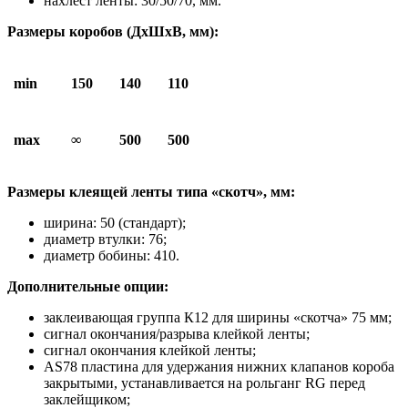
нахлест ленты: 30/50/70, мм.
Размеры коробов (ДхШхВ, мм):
min
150
140
110
max
∞
500
500
Размеры клеящей ленты типа «скотч», мм:
ширина: 50 (стандарт);
диаметр втулки: 76;
диаметр бобины: 410.
Дополнительные опции:
заклеивающая группа К12 для ширины «скотча» 75 мм;
сигнал окончания/разрыва клейкой ленты;
сигнал окончания клейкой ленты;
AS78 пластина для удержания нижних клапанов короба
закрытыми, устанавливается на рольганг RG перед
заклейщиком;