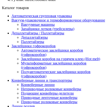
Каталог товаров
Автоматическая групповая упаковка
Вакуум-упаковочное и термоформовочное оборудование
Вакуумные машины
Запайщики лотков (трейсилеры)
Депаллетайзеры / Паллетайзеры
Депаллетайзеры
Паллетайзеры
Заклейщики гофрокоробов
Автоматические заклейщики коробов
(гофрокоробов)
Заклейщики коробов на горячем клею (Hot melt)
Мультиформатные заклейщики коробов
(гофрокоробов)
Полуавтоматические заклейщики коробов
(гофрокоробов)
Конвейерные линии и транспортеры
Конвейерные линии
Неприводные роликовые конвейеры
Подающие конвейеры-делители
Приводные ленточные конвейеры
Приводные роликовые конвейеры
Линии розлив