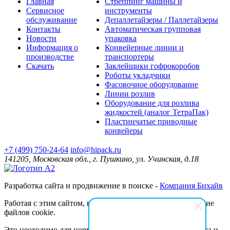
Главная
Стреппинг машины и
Сервисное
инструменты
обслуживание
Депаллетайзеры / Паллетайзеры
Контакты
Автоматическая групповая
Новости
упаковка
Информация о
Конвейерные линии и
производстве
транспортеры
Скачать
Заклейщики гофрокоробов
Роботы укладчики
Фасовочное оборудование
Линии розлив
Оборудование для розлива
жидкостей (аналог ТетраПак)
Пластинчатые приводные
конвейеры
+7 (499) 750-24-64
info@hipack.ru
141205, Московская обл., г. Пушкино, ул. Учинская, д.18
Разработка сайта и продвижение в поиске -
Компания Бихайв
Работая с этим сайтом, вы даёте согласие на использование
файлов cookie.
Это неоходимо для нормального функционирования сайта и