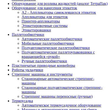
Оборудование для розлива жидкостей (аналог ТетраПак)
Оборудование для нанесения этикеток
А2 - Аппликаторы самоклеящихся этикеток
Аппликаторы для этикеток
Принтер-аппликаторы
Этикетировочные системы
Этикетировщики
Паллетообмотчики
Автоматические паллетообмотчики
Мобильные паллетообмотчики
Полуавтоматические паллетообмотчики
Полуавтоматические паллетоупаковщики с
вращающейся «рукой»
Ручные паллетообмотчики
Пластинчатые приводные конвейеры
Роботы укладчики
Стреппинг машины и инструменты
Стационарные автоматические стреппинг-
машины
Стационарные полуавтоматические стреппинг-
машины
Стреппинг машины переносные (ручные)
Термоусадка
Автоматическое термоусадочное оборудование
Машины и автоматические линии для sleeve