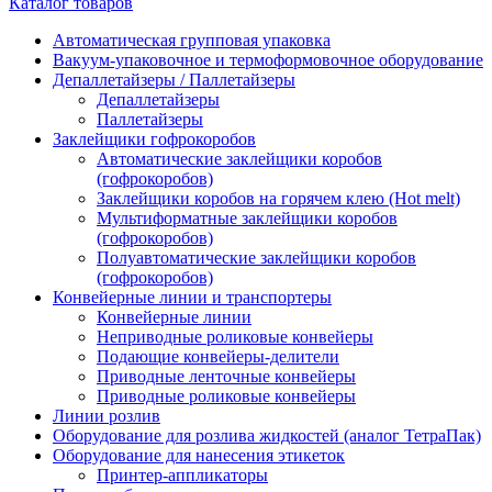
Каталог товаров
Автоматическая групповая упаковка
Вакуум-упаковочное и термоформовочное оборудование
Депаллетайзеры / Паллетайзеры
Депаллетайзеры
Паллетайзеры
Заклейщики гофрокоробов
Автоматические заклейщики коробов
(гофрокоробов)
Заклейщики коробов на горячем клею (Hot melt)
Мультиформатные заклейщики коробов
(гофрокоробов)
Полуавтоматические заклейщики коробов
(гофрокоробов)
Конвейерные линии и транспортеры
Конвейерные линии
Неприводные роликовые конвейеры
Подающие конвейеры-делители
Приводные ленточные конвейеры
Приводные роликовые конвейеры
Линии розлив
Оборудование для розлива жидкостей (аналог ТетраПак)
Оборудование для нанесения этикеток
Принтер-аппликаторы