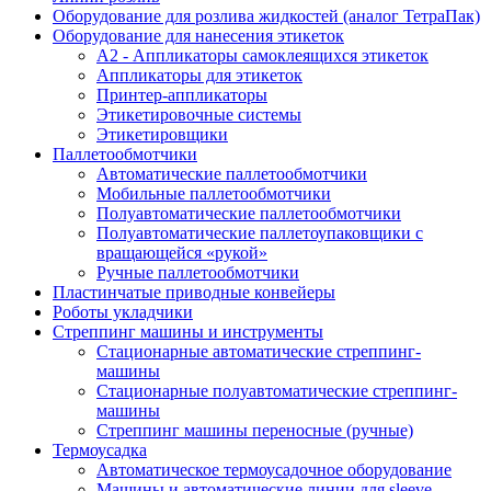
Оборудование для розлива жидкостей (аналог ТетраПак)
Оборудование для нанесения этикеток
А2 - Аппликаторы самоклеящихся этикеток
Аппликаторы для этикеток
Принтер-аппликаторы
Этикетировочные системы
Этикетировщики
Паллетообмотчики
Автоматические паллетообмотчики
Мобильные паллетообмотчики
Полуавтоматические паллетообмотчики
Полуавтоматические паллетоупаковщики с
вращающейся «рукой»
Ручные паллетообмотчики
Пластинчатые приводные конвейеры
Роботы укладчики
Стреппинг машины и инструменты
Стационарные автоматические стреппинг-
машины
Стационарные полуавтоматические стреппинг-
машины
Стреппинг машины переносные (ручные)
Термоусадка
Автоматическое термоусадочное оборудование
Машины и автоматические линии для sleeve