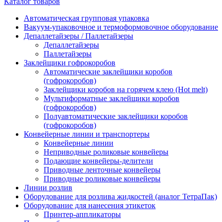
Каталог товаров
Автоматическая групповая упаковка
Вакуум-упаковочное и термоформовочное оборудование
Депаллетайзеры / Паллетайзеры
Депаллетайзеры
Паллетайзеры
Заклейщики гофрокоробов
Автоматические заклейщики коробов
(гофрокоробов)
Заклейщики коробов на горячем клею (Hot melt)
Мультиформатные заклейщики коробов
(гофрокоробов)
Полуавтоматические заклейщики коробов
(гофрокоробов)
Конвейерные линии и транспортеры
Конвейерные линии
Неприводные роликовые конвейеры
Подающие конвейеры-делители
Приводные ленточные конвейеры
Приводные роликовые конвейеры
Линии розлив
Оборудование для розлива жидкостей (аналог ТетраПак)
Оборудование для нанесения этикеток
Принтер-аппликаторы