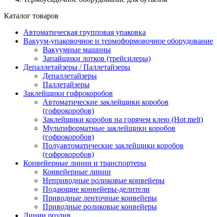
Каталог товаров
Автоматическая групповая упаковка
Вакуум-упаковочное и термоформовочное оборудование
Вакуумные машины
Запайщики лотков (трейсилеры)
Депаллетайзеры / Паллетайзеры
Депаллетайзеры
Паллетайзеры
Заклейщики гофрокоробов
Автоматические заклейщики коробов
(гофрокоробов)
Заклейщики коробов на горячем клею (Hot melt)
Мультиформатные заклейщики коробов
(гофрокоробов)
Полуавтоматические заклейщики коробов
(гофрокоробов)
Конвейерные линии и транспортеры
Конвейерные линии
Неприводные роликовые конвейеры
Подающие конвейеры-делители
Приводные ленточные конвейеры
Приводные роликовые конвейеры
Линии розлив