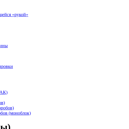
щейся «рукой»
шины
ировки
ПАК)
ов)
оробов)
бов (моноблок)
ры)