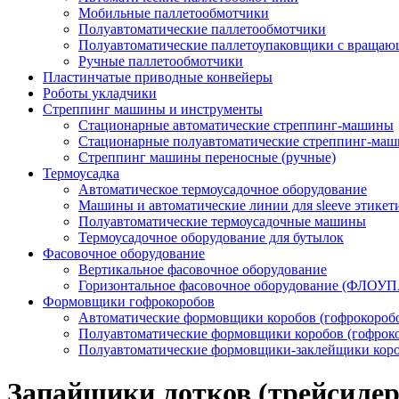
Мобильные паллетообмотчики
Полуавтоматические паллетообмотчики
Полуавтоматические паллетоупаковщики с вращаю
Ручные паллетообмотчики
Пластинчатые приводные конвейеры
Роботы укладчики
Стреппинг машины и инструменты
Стационарные автоматические стреппинг-машины
Стационарные полуавтоматические стреппинг-ма
Стреппинг машины переносные (ручные)
Термоусадка
Автоматическое термоусадочное оборудование
Машины и автоматические линии для sleeve этикет
Полуавтоматические термоусадочные машины
Термоусадочное оборудование для бутылок
Фасовочное оборудование
Вертикальное фасовочное оборудование
Горизонтальное фасовочное оборудование (ФЛОУ
Формовщики гофрокоробов
Автоматические формовщики коробов (гофрокороб
Полуавтоматические формовщики коробов (гофрок
Полуавтоматические формовщики-заклейщики коро
Запайщики лотков (трейсиле