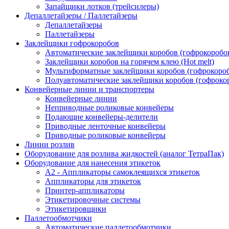
Запайщики лотков (трейсилеры)
Депаллетайзеры / Паллетайзеры
Депаллетайзеры
Паллетайзеры
Заклейщики гофрокоробов
Автоматические заклейщики коробов (гофрокоробо
Заклейщики коробов на горячем клею (Hot melt)
Мультиформатные заклейщики коробов (гофрокоро
Полуавтоматические заклейщики коробов (гофроко
Конвейерные линии и транспортеры
Конвейерные линии
Неприводные роликовые конвейеры
Подающие конвейеры-делители
Приводные ленточные конвейеры
Приводные роликовые конвейеры
Линии розлив
Оборудование для розлива жидкостей (аналог ТетраПак)
Оборудование для нанесения этикеток
А2 - Аппликаторы самоклеящихся этикеток
Аппликаторы для этикеток
Принтер-аппликаторы
Этикетировочные системы
Этикетировщики
Паллетообмотчики
Автоматические паллетообмотчики