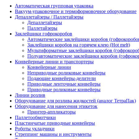
Автоматическая групповая упаковка
Вакуум-упаковочное и термоформовочное оборудование
Депаллетайзеры / Паллетайзеры
Депаллетайзеры
Паллетайзеры
Заклейщики гофрокоробов
Автоматические заклейщики коробов (гофрокоробо
Заклейщики коробов на горячем клею (Hot melt)
Мультиформатные заклейщики коробов (гофрокоро
Полуавтоматические заклейщики коробов (гофроко
Конвейерные линии и транспортеры
Конвейерные линии
Неприводные роликовые конвейеры
Подающие конвейеры-делители
Приводные ленточные конвейеры
Приводные роликовые конвейеры
Линии розлив
Оборудование для розлива жидкостей (аналог ТетраПак)
Оборудование для нанесения этикеток
Принтер-аппликаторы
Паллетообмотчики
Пластинчатые приводные конвейеры
Роботы укладчики
Стреппинг машины и инструменты