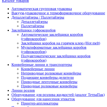
Каталог товаров
Автоматическая групповая упаковка
Вакуум-упаковочное и термоформовочное оборудование
Депаллетайзеры / Паллетайзеры
Депаллетайзеры
Паллетайзеры
Заклейщики гофрокоробов
Автоматические заклейщики коробов
(гофрокоробов)
Заклейщики коробов на горячем клею (Hot melt)
Мультиформатные заклейщики коробов
(гофрокоробов)
Полуавтоматические заклейщики коробов
(гофрокоробов)
Конвейерные линии и транспортеры
Конвейерные линии
Неприводные роликовые конвейеры
Подающие конвейеры-делители
Приводные ленточные конвейеры
Приводные роликовые конвейеры
Линии розлив
Оборудование для розлива жидкостей (аналог ТетраПак)
Оборудование для нанесения этикеток
Принтер-аппликаторы