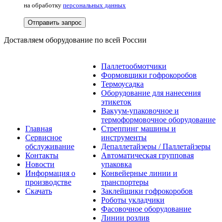
на обработку
персональных данных
Отправить запрос
Доставляем оборудование по всей России
Паллетообмотчики
Формовщики гофрокоробов
Термоусадка
Оборудование для нанесения
этикеток
Вакуум-упаковочное и
термоформовочное оборудование
Главная
Стреппинг машины и
Сервисное
инструменты
обслуживание
Депаллетайзеры / Паллетайзеры
Контакты
Автоматическая групповая
Новости
упаковка
Информация о
Конвейерные линии и
производстве
транспортеры
Скачать
Заклейщики гофрокоробов
Роботы укладчики
Фасовочное оборудование
Линии розлив