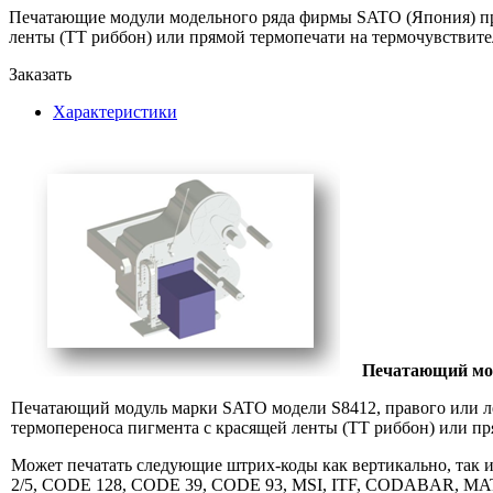
Печатающие модули модельного ряда фирмы SATO (Япония) пра
ленты (ТТ риббон) или прямой термопечати на термочувствите
Заказать
Характеристики
Печатающий мод
Печатающий модуль марки SATO модели S8412, правого или ле
термопереноса пигмента с красящей ленты (ТТ риббон) или пр
Может печатать следующие штрих-коды как вертикально, та
2/5, CODE 128, CODE 39, CODE 93, MSI, ITF, CODABAR, M