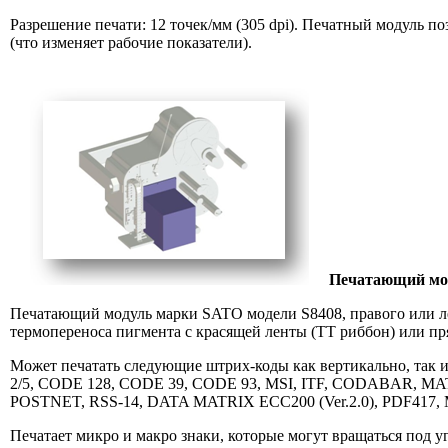
Разрешение печати: 12 точек/мм (305 dpi). Печатный модуль по
(что изменяет рабочие показатели).
Печатающий мод
Печатающий модуль марки SATO модели S8408, правого или ле
термопереноса пигмента с красящей ленты (ТТ риббон) или пр
Может печатать следующие штрих-коды как вертикально, та
2/5, CODE 128, CODE 39, CODE 93, MSI, ITF, CODABAR, M
POSTNET, RSS-14, DATA MATRIX ECC200 (Ver.2.0), PDF417,
Печатает микро и макро знаки, которые могут вращаться под уг