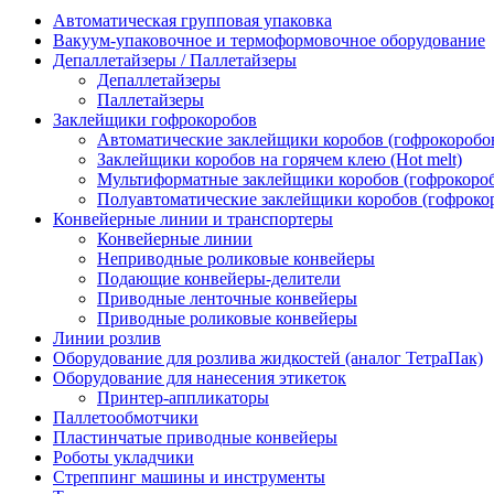
Автоматическая групповая упаковка
Вакуум-упаковочное и термоформовочное оборудование
Депаллетайзеры / Паллетайзеры
Депаллетайзеры
Паллетайзеры
Заклейщики гофрокоробов
Автоматические заклейщики коробов (гофрокоробо
Заклейщики коробов на горячем клею (Hot melt)
Мультиформатные заклейщики коробов (гофрокоро
Полуавтоматические заклейщики коробов (гофроко
Конвейерные линии и транспортеры
Конвейерные линии
Неприводные роликовые конвейеры
Подающие конвейеры-делители
Приводные ленточные конвейеры
Приводные роликовые конвейеры
Линии розлив
Оборудование для розлива жидкостей (аналог ТетраПак)
Оборудование для нанесения этикеток
Принтер-аппликаторы
Паллетообмотчики
Пластинчатые приводные конвейеры
Роботы укладчики
Стреппинг машины и инструменты