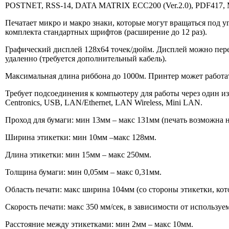
POSTNET, RSS-14, DATA MATRIX ECC200 (Ver.2.0), PDF417,
Печатает микро и макро знаки, которые могут вращаться под уг
комплекта стандартных шрифтов (расширение до 12 раз).
Графический дисплей 128х64 точек/дюйм. Дисплей можно перев
удаленно (требуется дополнительный кабель).
Максимальная длина риббона до 1000м. Принтер может работ
Требует подсоединения к компьютеру для работы через один из 
Centronics, USB, LAN/Ethernet, LAN Wireless, Mini LAN.
Проход для бумаги: мин 13мм – макс 131мм (печать возможна н
Ширина этикетки: мин 10мм –макс 128мм.
Длина этикетки: мин 15мм – макс 250мм.
Толщина бумаги: мин 0,05мм – макс 0,31мм.
Область печати: макс ширина 104мм (со стороны этикетки, ко
Скорость печати: макс 350 мм/сек, в зависимости от используе
Расстояние между этикетками: мин 2мм – макс 10мм.