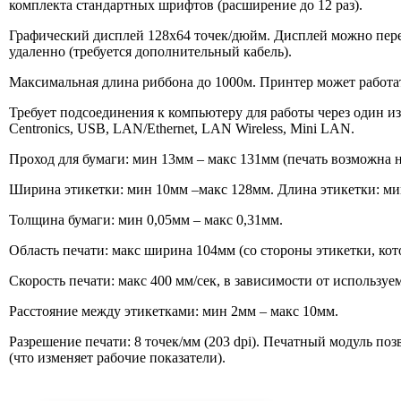
комплекта стандартных шрифтов (расширение до 12 раз).
Графический дисплей 128х64 точек/дюйм. Дисплей можно перев
удаленно (требуется дополнительный кабель).
Максимальная длина риббона до 1000м. Принтер может работ
Требует подсоединения к компьютеру для работы через один из 
Centronics, USB, LAN/Ethernet, LAN Wireless, Mini LAN.
Проход для бумаги: мин 13мм – макс 131мм (печать возможна н
Ширина этикетки: мин 10мм –макс 128мм. Длина этикетки: ми
Толщина бумаги: мин 0,05мм – макс 0,31мм.
Область печати: макс ширина 104мм (со стороны этикетки, ко
Скорость печати: макс 400 мм/сек, в зависимости от используе
Расстояние между этикетками: мин 2мм – макс 10мм.
Разрешение печати: 8 точек/мм (203 dpi). Печатный модуль поз
(что изменяет рабочие показатели).