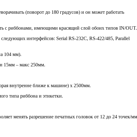
орачивать (поворот до 180 градусов) и он может работать
ать с риббонами, имеющими красящий слой обоих типов IN/OUT.
следующих интерфейсов: Serial RS-232C, RS-422/485, Parallel
а 104 мм).
н 15мм – макс 250мм.
торая внутренне ближе к машине) х 2500мм.
мого типа риббона и этикетки.
воляет менять разрешение печатных головок от 12 до 24 точек/м